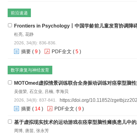
前沿速递
Frontiers in Psychology丨中国学龄前儿童发育
杜亮, 花静
2026, 34(8): 836-836.
摘要
(
9
)
PDF全文
(
5
)
数字康复与神经发育
MOTOmed虚拟情景训练联合全身振动训练对痉挛型脑
吴值荣, 石立业, 吕楠, 李海贝
2026, 34(8): 837-841.
https://doi.org/10.11852/zgetbjzz2
摘要
(
14
)
PDF全文
(
9
)
基于虚拟现实技术的运动游戏在痉挛型脑性瘫痪患儿中的
周博, 唐苗, 张永芳