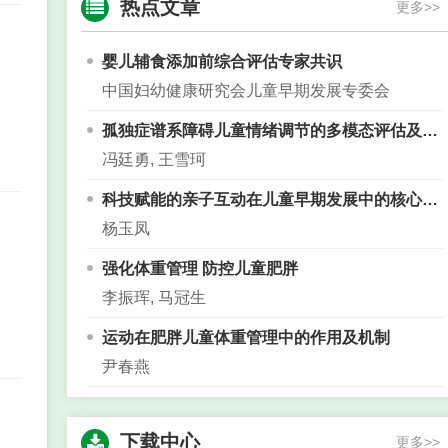
热点文章
更多>>
2023-06-12
英国皇家医学会院士、澳门儿科学会会长方文达
婴儿辅食添加前综合评估专家共识
教授与《中国儿童保健杂志》编辑部座谈
中国妇幼健康研究会儿童早期发展专委会
2023-05-16
孤独症谱系障碍儿童情绪调节的多模态评估及干预
2023年中国儿童保健杂志出刊计划
冯廷勇, 王雪珂
2022-12-09
科技赋能的亲子互动在儿童早期发展中的核心促进作用
2022丝路儿童健康高峰论坛暨《中国儿童保健杂
杨玉凤
志》第六届编委换届会议 线上直播日程
强化体重管理 防控儿童肥胖
2022-08-24
李振珲, 马冠生
2022年中国儿童保健杂志出刊计划
2021-10-12
运动在肥胖儿童体重管理中的作用及机制
尹春燕
热烈祝贺《中国儿童保健杂志》入选CSCD数据
库！
2021-05-28
下载中心
更多>>