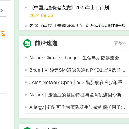
《中国儿童保健杂志》2025年出刊计划
2024-09-06
期
祝贺《中国儿童保健杂志》首次被科技期刊世界
影响力指数（WJCI）报告收录
2024-01-03
前沿速递
更多>>
祝贺《中国儿童保健杂志》入编中文核心期刊要
目总览
Nature Climate Change丨生命早期热暴露会增加学龄前儿童神经发育迟缓的风险
2024-01-03
Brain丨神经元SMG7缺失通过PKD1上调诱导孤独症样行为
2024年中国儿童保健杂志出刊计划
2023-10-25
JAMA Network Open丨ω-3 脂肪酸在青少年重度抑郁症治疗中未显示出显著疗效
祝贺《中国儿童保健杂志》被Scopus等多家国际
Nature丨孤独症的基因特征与发育轨迹因诊断年龄而异
主流数据库收录
Allergy | 初乳可作为预防花生过敏的保护因子:来自出生队列的研究证据
2023-06-12
祝贺《中国儿童保健杂志》继续入选“中国科学引
文数据库（CSCD）”2023-2024年版