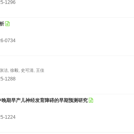
025-1296
析
026-0734
张洁, 徐毅, 史可清, 王佳
025-1288
分在中晚期早产儿神经发育障碍的早期预测研究
025-1224