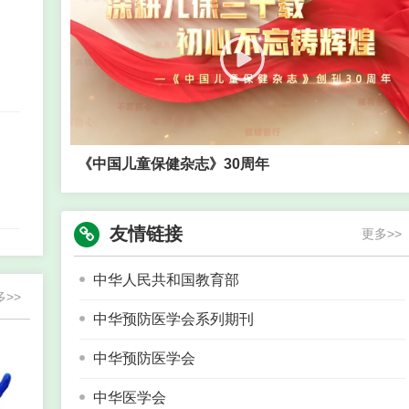
祝贺 《中国儿童保健杂志》继续入选“中国科学
引文数据库（CSCD）”2025-2026年版
2025-08-29
祝贺《中国儿童保健杂志》首次入选中国科协“预
防医学与卫生学高质量科技期刊分级目录”
2025-04-27
《中国儿童保健杂志》30周年
祝贺《中国儿童保健杂志》荣获“2024年度中国
高校科技期刊建设示范案例库.百佳科技期刊”
友情链接
更多>>
2025-01-10
《中国儿童保健杂志》2025年出刊计划
中华人民共和国教育部
2024-09-06
多>>
中华预防医学会系列期刊
祝贺《中国儿童保健杂志》首次被科技期刊世界
影响力指数（WJCI）报告收录
中华预防医学会
2024-01-03
中华医学会