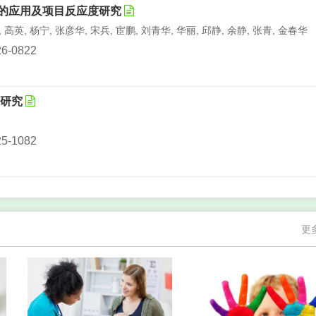
)的应用及项目反应度研究
 高英, 杨宁, 张彦华, 宋兵, 宦鹏, 刘青华, 华丽, 邱静, 余静, 张青, 金春华
026-0822
系研究
025-1082
更
025-1287