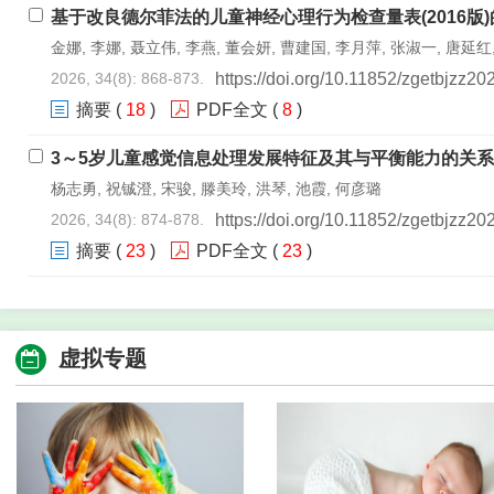
基于改良德尔菲法的儿童神经心理行为检查量表(2016版
金娜, 李娜, 聂立伟, 李燕, 董会妍, 曹建国, 李月萍, 张淑一, 唐延红,
2026, 34(8): 868-873.
https://doi.org/10.11852/zgetbjzz2
摘要
(
18
)
PDF全文
(
8
)
3～5岁儿童感觉信息处理发展特征及其与平衡能力的关
杨志勇, 祝铖澄, 宋骏, 滕美玲, 洪琴, 池霞, 何彦璐
2026, 34(8): 874-878.
https://doi.org/10.11852/zgetbjzz2
摘要
(
23
)
PDF全文
(
23
)
儿童学习能力与家庭养育环境
虚拟专题
江苏省3 701例学龄前儿童学习能力及其影响因素分析
陆槿, 李雅娣, 王偲, 王晶宇, 洪琴, 姚梦梦, 池霞
2026, 34(8): 879-883.
https://doi.org/10.11852/zgetbjzz2
摘要
(
29
)
PDF全文
(
13
)